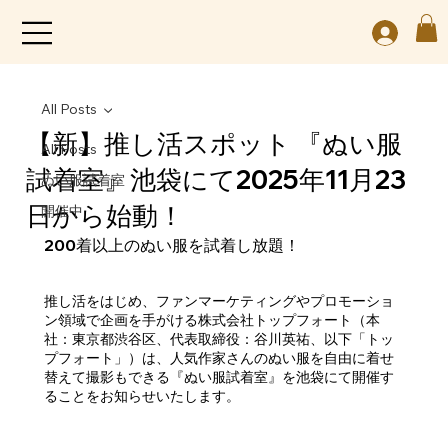
All Posts
【新】推し活スポット 『ぬい服
All Posts
試着室』池袋にて2025年11月23
ぬい服試着室
日から始動！
開催中
200着以上のぬい服を試着し放題！
推し活をはじめ、ファンマーケティングやプロモーショ
ン領域で企画を手がける株式会社トップフォート（本
社：東京都渋谷区、代表取締役：谷川英祐、以下「トッ
プフォート」）は、人気作家さんのぬい服を自由に着せ
替えて撮影もできる『ぬい服試着室』を池袋にて開催す
ることをお知らせいたします。