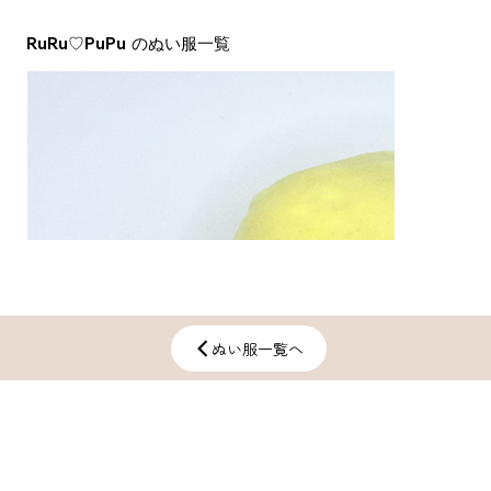
RuRu♡PuPu
​のぬい服一覧
ぬい服一覧へ