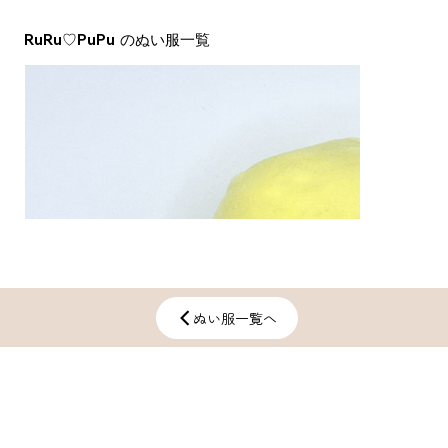
RuRu♡PuPu
​のぬい服一覧
ぬい服一覧へ