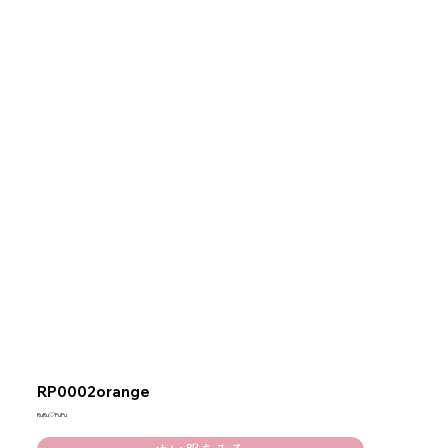
RP0002orange
RuRu♡PuPu