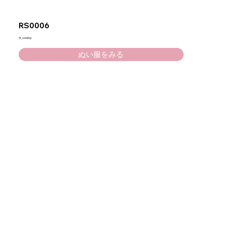
RS0006
ℜ_sewing
ぬい服をみる