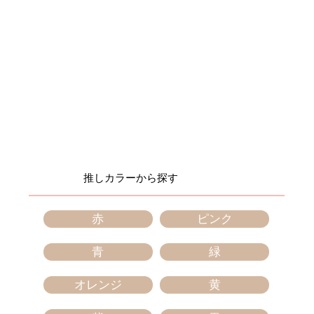
推しカラーから​探す
赤
ピンク
青
緑
オレンジ
黄