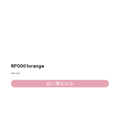
RP0001orange
RuRu♡PuPu
ぬい服をみる