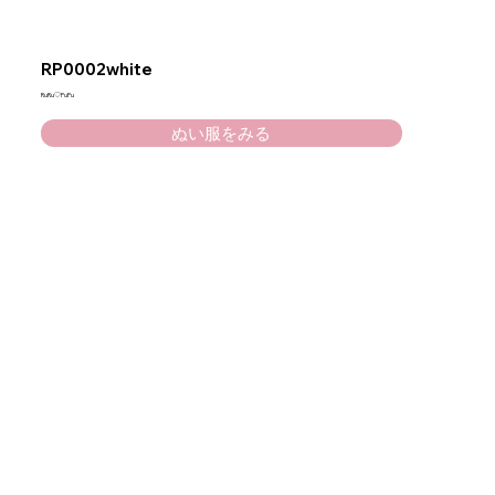
RP0002white
RuRu♡PuPu
ぬい服をみる