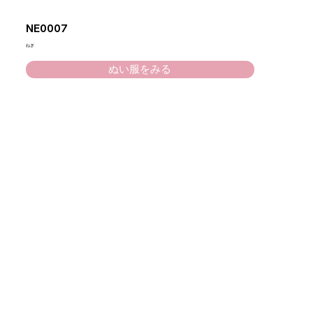
NE0007
ねぎ
ぬい服をみる