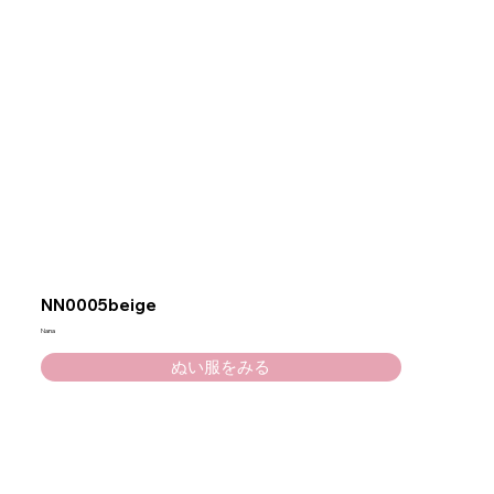
NN0005beige
Nana
ぬい服をみる