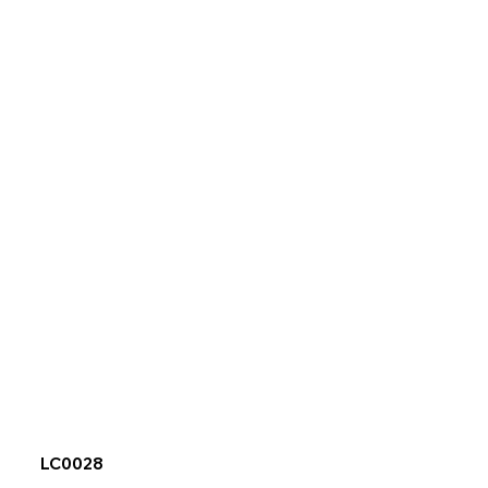
LC0028