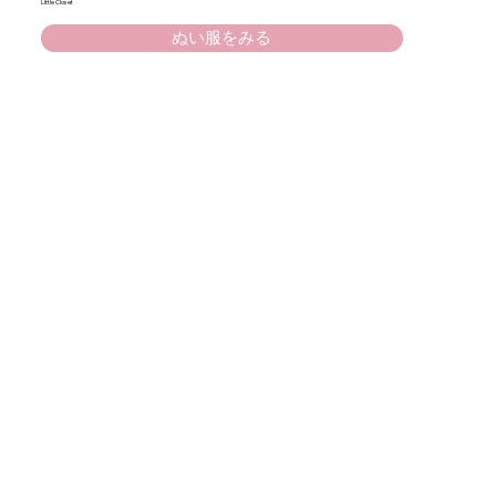
Little Closet
ぬい服をみる