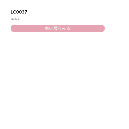
LC0037
Little Closet
ぬい服をみる