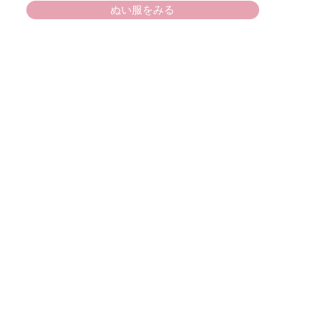
ぬい服をみる