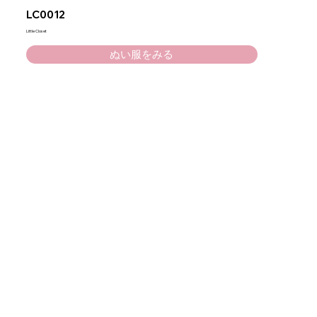
LC0012
Little Closet
ぬい服をみる