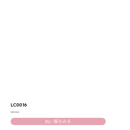
LC0016
Little Closet
ぬい服をみる