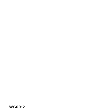
WG0012