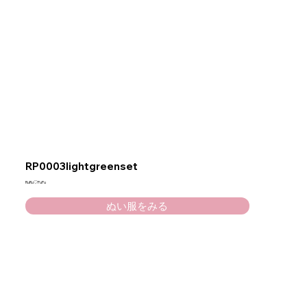
RP0003lightgreenset
RuRu♡PuPu
ぬい服をみる