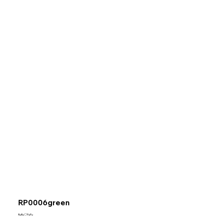
RP0006green
RuRu♡PuPu