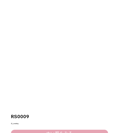
RS0009
ℜ_sewing