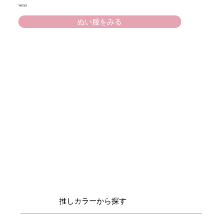
WEGO
ぬい服をみる
推しカラーから​探す