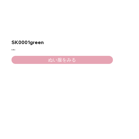
SK0001green
saku
ぬい服をみる