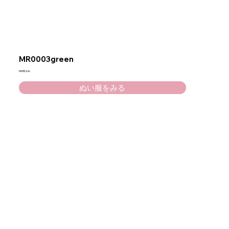
MR0003green
MARUclo
ぬい服をみる