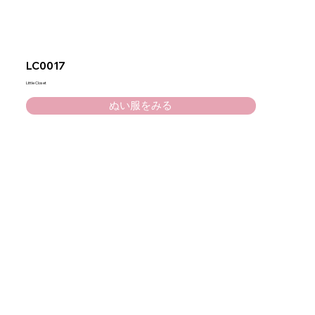
LC0017
Little Closet
ぬい服をみる