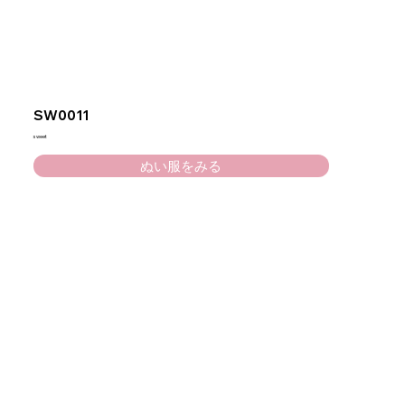
SW0011
sweet
ぬい服をみる