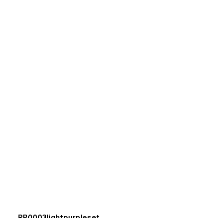
RP0003lightpurpleset