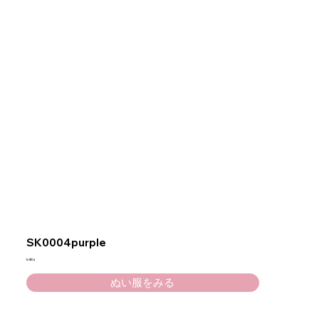
SK0004purple
saku
ぬい服をみる